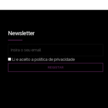
 de
ores
Newsletter
a
 um
ro
Li e aceito a política de privacidade