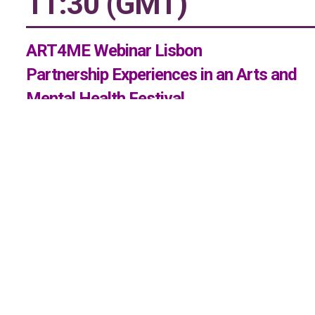
11:30 (GMT)
ART4ME Webinar Lisbon
Partnership Experiences in an Arts and
Mental Health Festival
Festival Mental: a case study
15 December 2022 at 11:30
(GMT) / 12:30 (CET)
Este webinar pretende partilhar as experiências de parce
de dois participantes a longo prazo, com profundos
conhecimentos sobre a ligação da arte e da saúde ment
no contexto do
Festival Mental
, um festival de arte e
saúde mental realizado em Lisboa todos os anos desd