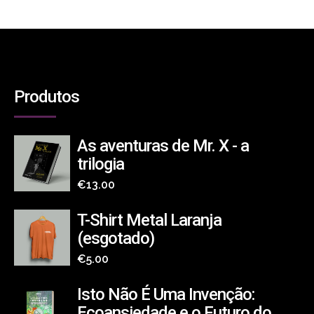
Produtos
As aventuras de Mr. X - a
trilogia
€
13.00
T-Shirt Metal Laranja
(esgotado)
€
5.00
Isto Não É Uma Invenção:
Ecoansiedade e o Futuro do