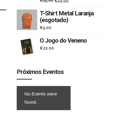
O
O
€
15.00
€
10.00
preço
preço
T-Shirt Metal Laranja
original
atual
(esgotado)
era:
é:
€
5.00
€15.00.
€10.00.
O Jogo do Veneno
€
22.00
Próximos Eventos
ria
No Events were
al,
found.
e