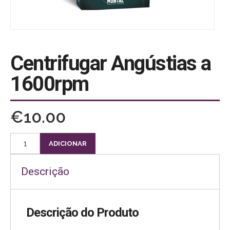
Centrifugar Angústias a
1600rpm
€
10.00
Quantidade
ADICIONAR
de
Centrifugar
Descrição
Angústias
a
Descrição do Produto
1600rpm