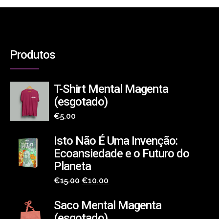
Produtos
T-Shirt Mental Magenta
(esgotado)
€
5.00
Isto Não É Uma Invenção:
Ecoansiedade e o Futuro do
Planeta
O
O
€
15.00
€
10.00
preço
preço
Saco Mental Magenta
original
atual
(esgotado)