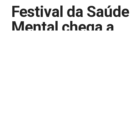
Festival da Saúde
Mental chega a
Oeiras
Iniciativa pretende combater a iliteracia
nesta área fundamental
09/10/2025 a 10/10/2025
Templo da Poesia e Palácio dos Aciprestes, Gratuito, 09
10 de Outubro de 2025