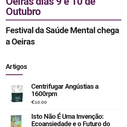
Oeiras dias 9 e 10 de
Outubro
Festival da Saúde Mental chega
a Oeiras
Iniciativa pretende combater a iliteracia
Artigos
nesta área fundamental
09/10/2025 a 10/10/2025
Centrifugar Angústias a
1600rpm
Templo da Poesia e Palácio dos Aciprestes, Gratuito,
€
10.00
09 e 10 de Outubro de 2025
Isto Não É Uma Invenção:
Ecoansiedade e o Futuro do