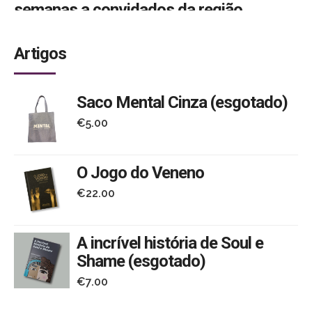
semanas a convidados da região.
Redação
Artigos
redacao@regiaodeleiria.pt
Saco Mental Cinza (esgotado)
22 de março de 2021 17:23
€
5.00
O bailarino António Casalinho e a compositora e
produtora Surma, ambos de Leiria, são dos dos
O Jogo do Veneno
convidados das M-Talks 4ALL, conjunto de conversas
€
22.00
que o Festival Mental está a promover e que durante
esta e a próxima semana são dedicadas à região
A incrível história de Soul e
Centro.
Shame (esgotado)
O festival, que nasceu em 2017 dedicado à saúde
€
7.00
mental, programando cinema, artes e informação, ou