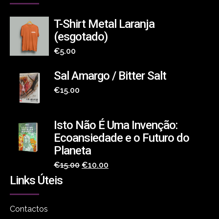
T-Shirt Metal Laranja
(esgotado)
€
5.00
Sal Amargo / Bitter Salt
€
15.00
Isto Não É Uma Invenção:
Ecoansiedade e o Futuro do
Planeta
O
O
€
15.00
€
10.00
Links Úteis
preço
preço
original
atual
era:
é:
Contactos