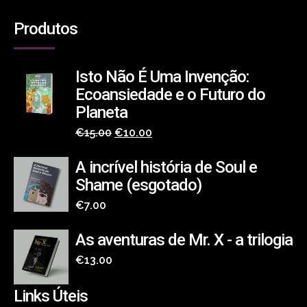
Produtos
Isto Não É Uma Invenção:
Ecoansiedade e o Futuro do
Planeta
O
O
€
15.00
€
10.00
preço
preço
A incrível história de Soul e
original
atual
Shame (esgotado)
era:
é:
€
7.00
€15.00.
€10.00.
As aventuras de Mr. X - a trilogia
€
13.00
Links Úteis