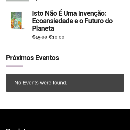
Isto Não É Uma Invenção:
Ecoansiedade e o Futuro do
Planeta
O
O
€
15.00
€
10.00
preço
preço
original
atual
Próximos Eventos
era:
é:
€15.00.
€10.00.
No Events were found.