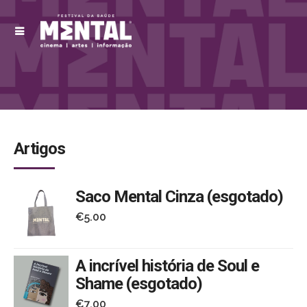
Artigos
Saco Mental Cinza (esgotado)
€
5.00
A incrível história de Soul e
Shame (esgotado)
€
7.00