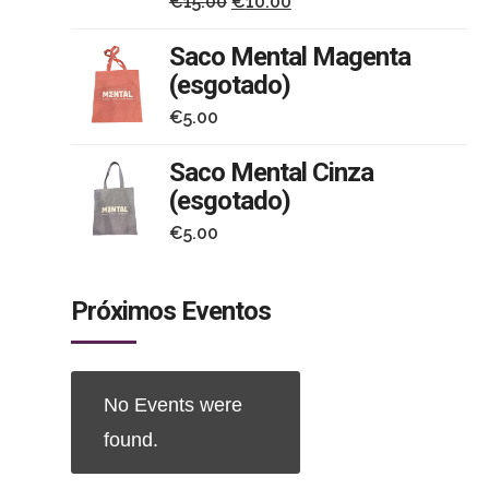
O
O
€
15.00
€
10.00
preço
preço
Saco Mental Magenta
original
atual
(esgotado)
era:
é:
€
5.00
€15.00.
€10.00.
Saco Mental Cinza
r
(esgotado)
€
5.00
Próximos Eventos
No Events were
found.