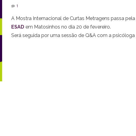
1
A Mostra Internacional de Curtas Metragens passa pela
ESAD
em Matosinhos no dia 20 de fevereiro.
Será seguida por uma sessão de Q&A com a psicóloga
clínica e educacional
Isabel Lage
, para que todos os
alunos possam conversar sobre o que assistiram e faze
perguntas.