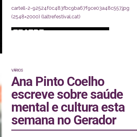
cartell-2-92524f0c483fbc9ba67f9ce03a48c557.jpg
(2548×2000) (laltrefestival.cat)
VÁRIOS
Ana Pinto Coelho
escreve sobre saúde
mental e cultura esta
semana no Gerador
Os três projectos finalistas seleccionados são:
Escenaris Especials