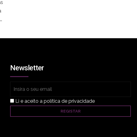
as
a
o
e-
10h
a.
Newsletter
Li e aceito a política de privacidade