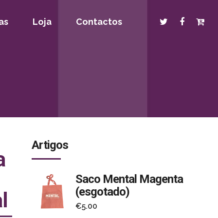
as
Loja
Contactos
Artigos
a
Saco Mental Magenta
(esgotado)
l
€
5.00