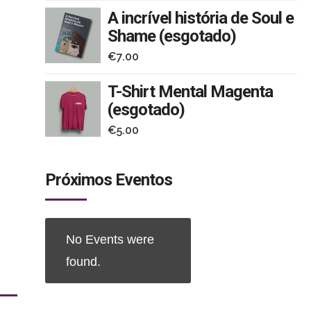
A incrível história de Soul e
Shame (esgotado)
€
7.00
T-Shirt Mental Magenta
(esgotado)
€
5.00
Próximos Eventos
No Events were
found.