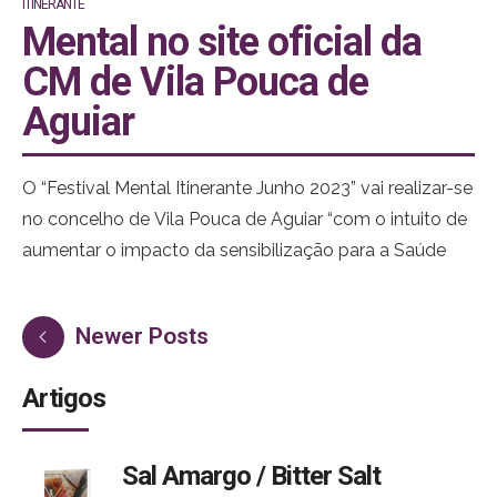
ITINERANTE
Mental no site oficial da
CM de Vila Pouca de
Aguiar
O “Festival Mental Itinerante Junho 2023” vai realizar-se
no concelho de Vila Pouca de Aguiar “com o intuito de
aumentar o impacto da sensibilização para a Saúde
Mental e consequente redução de estigmas
associados ao tema noutros territórios que não os
Newer Posts
grandes centros urbanos”. Este acontecimento inclui
cinema, artes e informação.
Artigos
Nos dias 16 e 17 de junho em Pedras Salgadas
(instalações do antigo casino) o Festival da Saúde
Sal Amargo / Bitter Salt
Mental tem entrada livre e iniciará na sexta-feira à tarde