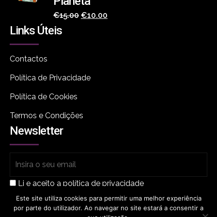
Planeta
O
O
€
15.00
€
10.00
Links Úteis
preço
preço
original
atual
era:
é:
Contactos
€15.00.
€10.00.
Política de Privacidade
Política de Cookies
Termos e Condições
Newsletter
Li e aceito a política de privacidade
Este site utiliza cookies para permitir uma melhor experiência
por parte do utilizador. Ao navegar no site estará a consentir a