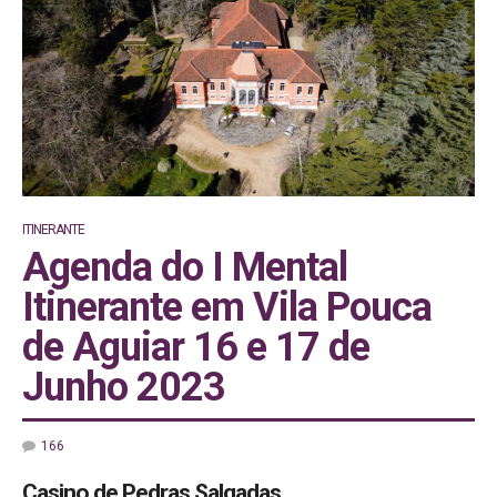
Portugal já na
sexta-feira e
no sábado
ITINERANTE
Agenda do I Mental
Notícia no
Rádio Clube Aguiarense
.
Itinerante em Vila Pouca
de Aguiar 16 e 17 de
Junho 2023
166
Casino de Pedras Salgadas