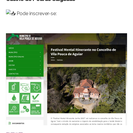
Pode inscrever-se:
Pelo link
https://forms.gle/QXYMdvkxGTV2o4hn6
Presencialmente na divisão social da Câmara
Pelo email
Festivalmentalitinerante@gmail.com
259 419 100
‬ (divisão
social)
Consultar o programa no link abaixo:
Agenda – Mental