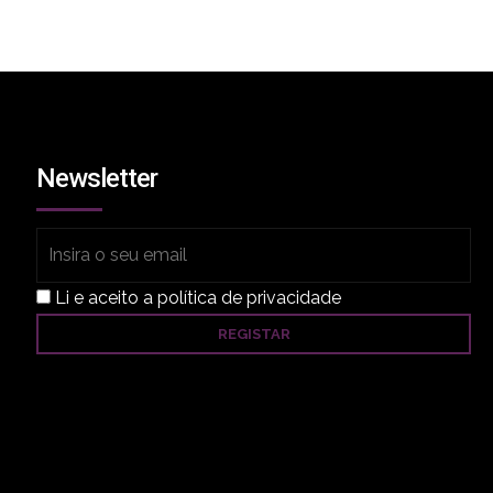
lho,
Newsletter
a,
s).
Li e aceito a política de privacidade
 o