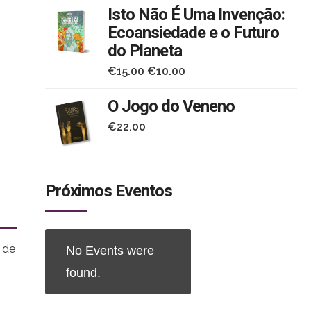
Isto Não É Uma Invenção:
Ecoansiedade e o Futuro
do Planeta
O
O
€
15.00
€
10.00
preço
preço
O Jogo do Veneno
original
atual
€
22.00
era:
é:
ade
€15.00.
€10.00.
a
Próximos Eventos
 de
No Events were
found.
a