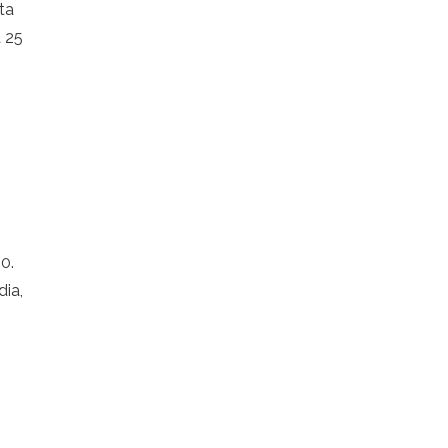
ta
 25
0.
ia,
ais
gam
a,