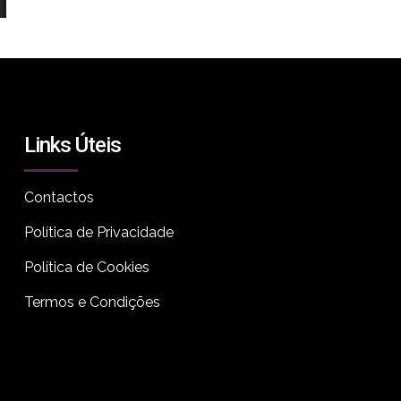
Estarão presentes a directora do Mental, Ana Pinto Coe
Links Úteis
e o seleccionador das curtas metragens, Francisco Cost
para uma conversa após o visionamento de “
F***ing
Contactos
Boobs e Mani a Terra
” de Dario Van Vree (Países Baixo
Política de Privacidade
Para ficar a saber tudo sobre o IX Festival mental, visite
Política de Cookies
site oficial aqui
.
Termos e Condições
Segunda feira,12 de maio
Local: Salão Nobre da Junta de Freguesia do Lumiar
Alameda das Linhas de Torres, 156
1750-149 Lisboa