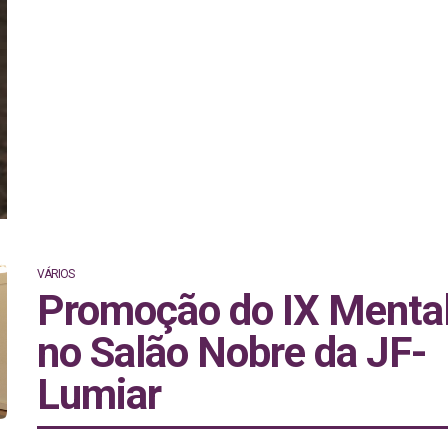
conversa com Ana Pinto Coelho — terapeuta e diretora
Festival @
mental.pt
e, porque a sessão está programa
nos dias da iniciativa @cinemaemfesta todos os bilhete
são a 3.5€.
13 maio / 19h00
VÁRIOS
Promoção do IX Menta
no Salão Nobre da JF-
Lumiar