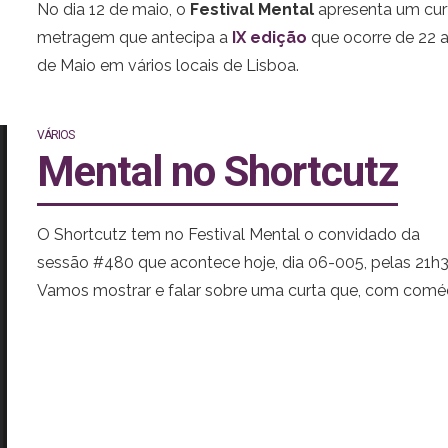
No dia 12 de maio, o
Festival Mental
apresenta um cur
metragem que antecipa a
IX edição
que ocorre de 22 a
de Maio em vários locais de Lisboa.
VÁRIOS
Mental no Shortcutz
O Shortcutz tem no Festival Mental o convidado da
sessão #480 que acontece hoje, dia 06-005, pelas 21h3
Vamos mostrar e falar sobre uma curta que, com coméd
aponta a nossa dependência da informática e dos dem
equipamentos que nos ligam ao mundo mas nos desli
da vida.
Apareçam na
Rua Nova da Piedade 66 1200-299 Lisbo
Portugal.