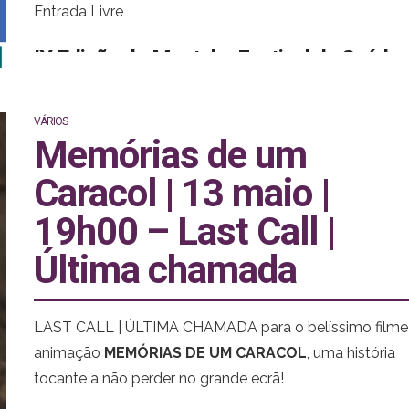
Entrada Livre
IX Edição do Mental – Festival da Saúde
Mental
VÁRIOS
Esta FNAC TALKS tem como convidados Ana Pinto
Memórias de um
Coelho, Directora e Curadora do Mental, Sónia Santos,
Caracol | 13 maio |
Psicóloga e Coordenadora do Grupo de Teatro da Unid
W+ e Francisco Costa, Seleccionador e Programador d
19h00 – Last Call |
Mostra Internacional de Curtas Metragens.
Última chamada
LAST CALL | ÚLTIMA CHAMADA para o belíssimo filme
animação
MEMÓRIAS DE UM CARACOL
, uma história
tocante a não perder no grande ecrã!
Marcamos a última sessão de forma especial, com um