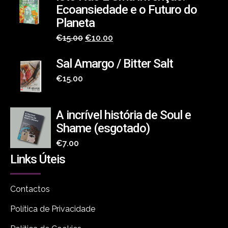
Ecoansiedade e o Futuro do
Planeta
O
O
€
15.00
€
10.00
preço
preço
Sal Amargo / Bitter Salt
original
atual
€
15.00
era:
é:
€15.00.
€10.00.
A incrível história de Soul e
Shame (esgotado)
€
7.00
Links Úteis
Contactos
Política de Privacidade