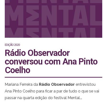
COVID-19 não vão atingir todos, mas o mesmo já não
se pode dizer das mentais.
EDIÇÃO 2020
Rádio Observador
conversou com Ana Pinto
Coelho
Mariana Ferreira da
Rádio Observador
entrevistou
Ana Pinto Coelho para ficar a par de tudo o que se vai
passar na quarta edição do festival Mental.
Podem ouvir através deste link:
https://bit.ly/36gIW2D