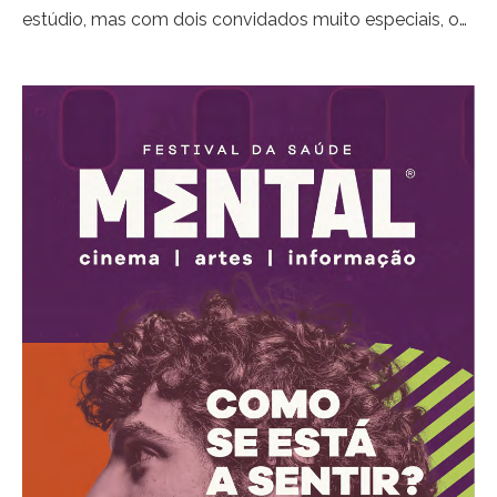
estúdio, mas com dois convidados muito especiais, o
Professor Miguel Xavier
(Director do Programa
Nacional para a Saúde Mental) e
Surma
que vai cantar
no My Story My Song no fecho da edição 2020 (num
show que termina com a actuação de
Katia
Guerreiro
)
É clicar aqui para ver
.