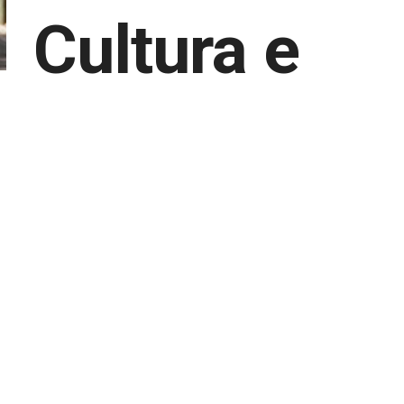
Cultura e
saúde
mental
Por
Teresa Dias Mendes
05 Março, 2021 • 13:40
Ana Pinto Coelho acaba de ser avó. Pressentimos o sorr
na voz que chega do outro lado da linha.