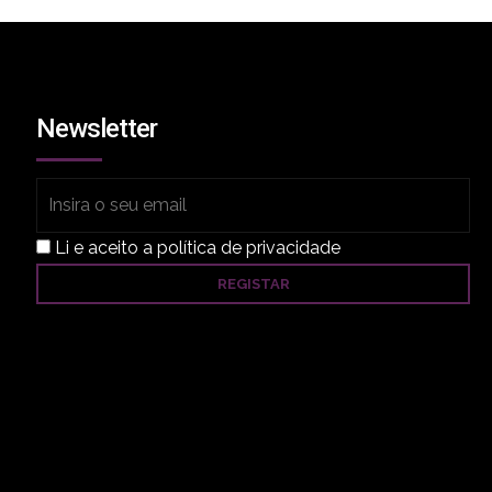
o
a
Newsletter
a
há
Li e aceito a política de privacidade
, de
,