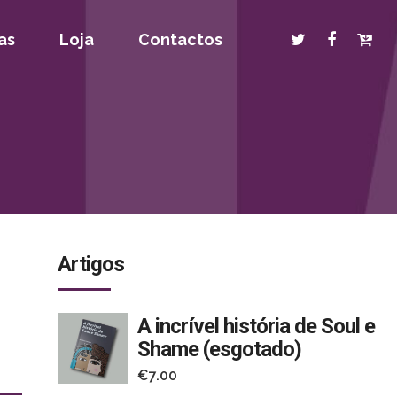
as
Loja
Contactos
Artigos
A incrível história de Soul e
Shame (esgotado)
€
7.00