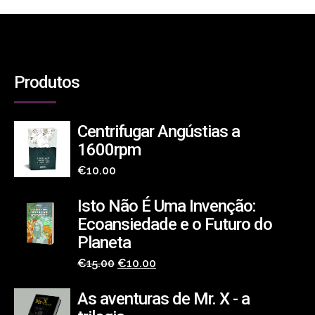
Produtos
Centrifugar Angústias a
1600rpm
€
10.00
Isto Não É Uma Invenção:
Ecoansiedade e o Futuro do
Planeta
O
O
€
15.00
€
10.00
preço
preço
As aventuras de Mr. X - a
original
atual