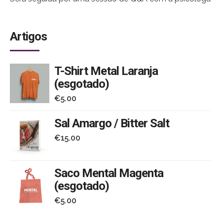
clínica e educacional
Isabel Lage
, para que todos os
alunos possam conversar sobre o que assistiram e
Artigos
fazer perguntas.
T-Shirt Metal Laranja
(esgotado)
€
5.00
Sal Amargo / Bitter Salt
€
15.00
Saco Mental Magenta
(esgotado)
€
5.00