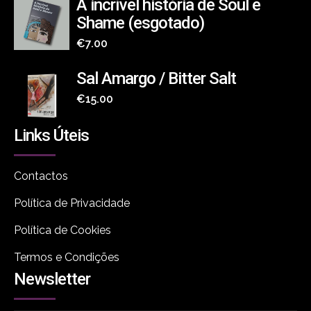
A incrível história de Soul e
Atualmente faz clínica com crianças e adolescentes e
Shame (esgotado)
implementa programas de formação nas áreas de
€
7.00
comunicação, gestão de conflitos e liderança em
contextos de escola e empresariais.
Sal Amargo / Bitter Salt
É membro da Direção Nacional da
Ordem dos
€
15.00
Psicólogos Portugueses
desde dezembro de 2020.
Links Úteis
Contactos
Política de Privacidade
Política de Cookies
Termos e Condições
Newsletter