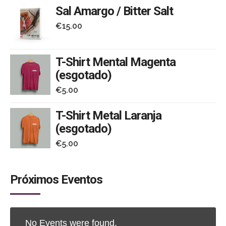
Sal Amargo / Bitter Salt
Portugal já na
€
15.00
sexta-feira e
T-Shirt Mental Magenta
(esgotado)
no sábado
€
5.00
T-Shirt Metal Laranja
(esgotado)
Notícia no
Rádio Clube Aguiarense
.
€
5.00
Próximos Eventos
No Events were found.