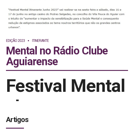
EDIÇÃO 2023
ITINERANTE
Mental no Rádio Clube
Aguiarense
Festival Mental
chega ao
Artigos
Interior de