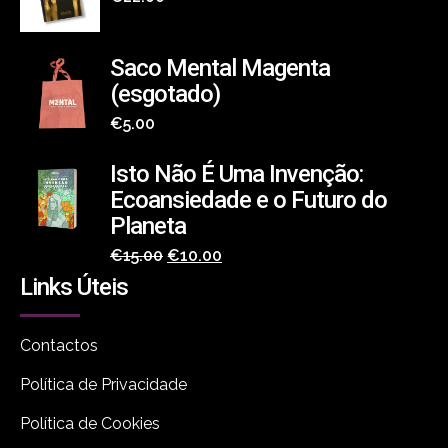
Saco Mental Magenta
(esgotado)
€
5.00
Isto Não É Uma Invenção:
Ecoansiedade e o Futuro do
Planeta
O
O
€
15.00
€
10.00
Links Úteis
preço
preço
original
atual
era:
é:
Contactos
€15.00.
€10.00.
Política de Privacidade
Política de Cookies