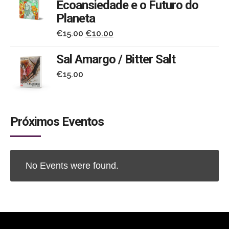
Ecoansiedade e o Futuro do
Planeta
O
O
€
15.00
€
10.00
preço
preço
Sal Amargo / Bitter Salt
original
atual
€
15.00
era:
é:
€15.00.
€10.00.
Próximos Eventos
No Events were found.