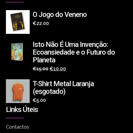
O Jogo do Veneno
€
22.00
Isto Não É Uma Invenção:
Ecoansiedade e o Futuro do
Planeta
O
O
€
15.00
€
10.00
preço
preço
T-Shirt Metal Laranja
original
atual
(esgotado)
era:
é:
€
5.00
€15.00.
€10.00.
Links Úteis
Contactos