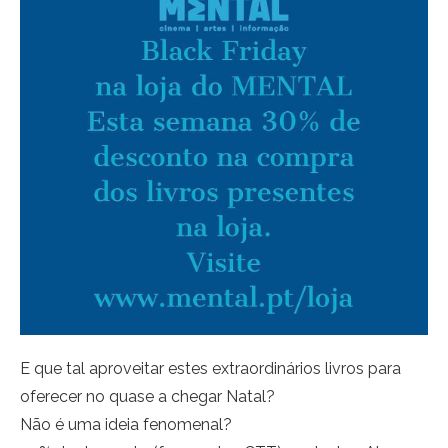
E que tal aproveitar estes extraordinários livros para
oferecer no quase a chegar Natal?
Não é uma ideia fenomenal?