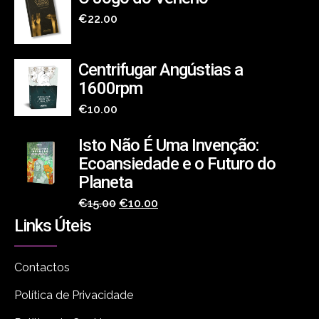
€
22.00
Centrifugar Angústias a
1600rpm
€
10.00
Isto Não É Uma Invenção:
Ecoansiedade e o Futuro do
Planeta
O
O
€
15.00
€
10.00
Links Úteis
preço
preço
original
atual
era:
é:
Contactos
€15.00.
€10.00.
Política de Privacidade