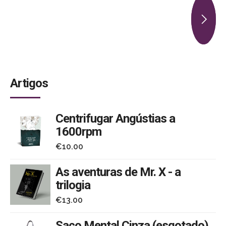
Artigos
Centrifugar Angústias a
1600rpm
€
10.00
As aventuras de Mr. X - a
trilogia
€
13.00
Saco Mental Cinza (esgotado)