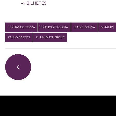
–» BILHETES
FERNANDO TERRA
FRANCISCO COSTA
ISABEL SOUSA
M-TALKS
PAULO BASTOS
RUI ALBUQUERQUE